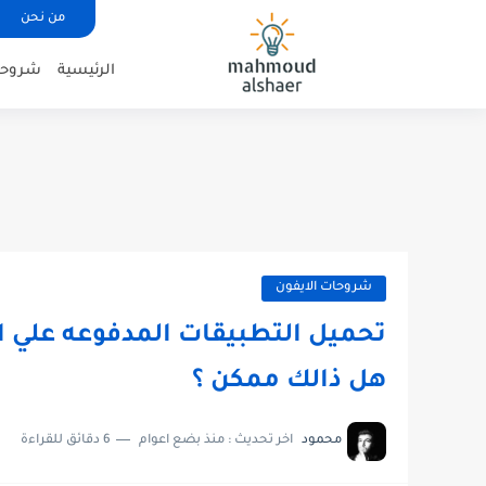
من نحن
الرئيسية
شروحات
شروحات الايفون
تحميل التطبيقات المدفوعه علي الا
هل ذالك ممكن ؟
محمود
اخر تحديث :
منذ بضع اعوام
6 دقائق للقراءة