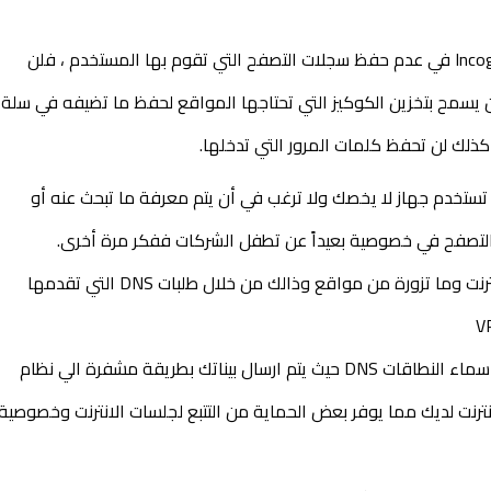
يتمثل وضع التصفح المخفي أو كما يعرف بـ Incognito Mode في عدم حفظ سجلات التصفح التي تقوم بها المستخدم ، فلن 
تظهر المواقع التي زرتها في سج
ذلك لن تحفظ كلمات المرور التي تدخلها. 
يجعل ذلك وضع التصفح الخفي  افضل خيار في حال كنت تستخدم جهاز لا يخصك ولا ترغب في أن يتم معرفة ما تبحث عنه أو 
لتصفح في خصوصية بعيداً عن تطفل الشركات ففكر مرة أخرى.
يستطيع مزود الخدمة لديك معرفة كل تحركاتك علي الانترنت وما تزورة من مواقع وذالك من خلال طلبات DNS التي تقدمها 
يمكن استخدم vpn الذي يساعد في تأمين عملية تحويل اسماء النطاقات DNS حيث يتم ارسال بيناتك بطريقة مشفرة الي نظام 