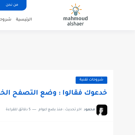
من نحن
الرئيسية
شروحات
شروحات تقنية
خدعوك فقالوا : وضع التصفح الخف
محمود
اخر تحديث :
منذ بضع اعوام
5 دقائق للقراءة