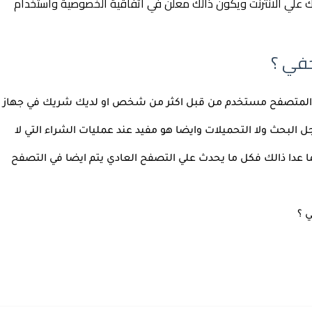
ولكن الكثير ايضا من انطمة VPN تحتفظ بسجل استخدامك علي الانترنت ويكون ذالك معلن في اتفاقية الخصوصية واستخدام 
في ؟
حسنا افضل استخدام لوضع التصفحي المخفي اذا كان المتصفح مستخدم من قبل اكثر من شخص او لديك شريك في جهاز 
الكوبيوتر حيث من خلال التصفح الخفي لن يتم حفظ سجل البحث ولا التحميلات وايضا هو مفيد عند عمليات الشراء التي لا 
نريد حفظ بيانات وسيلة الدفع علي الكومبيوتر لوكن فيما عدا ذالك فكل ما يحدث علي التصفح العادي يتم ايضا في التصفح 
 ؟